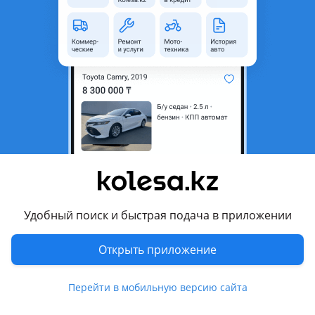
Адрес
Дулатова 117
Подходит для
Porsche
Volkswagen
Комментарий продавца
Volkswagen Toureg 2002-2006гг. Капоты, крылья, двери,
бампера, телевизоры, радиаторы, фары, фонари, стекла,
зеркала, Двигателя. Кпп колеса, рычаги, тормозные диски,
ступицы, привода, редукторы, рулевые рейки, карданы,
Удобный поиск и быстрая подача в приложении
балки и многое другое по кузову, салону, ходовой
Открыть приложение
Перевести
Перейти в мобильную версию сайта
Режим работы