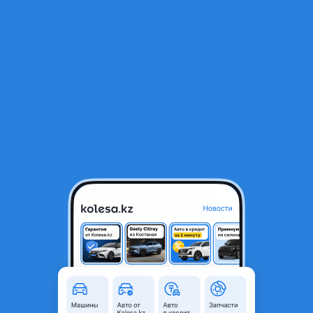
RU
Открыть приложение
В начало
1
/
2
Авторазбор фольксваген 2003-2007 в Алмате
Город
Алматы, Алматинская
область