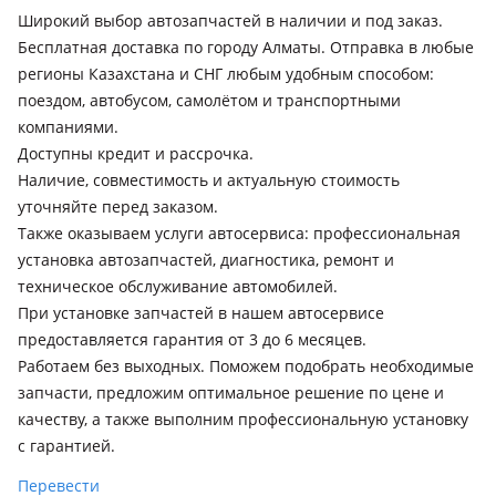
Широкий выбор автозапчастей в наличии и под заказ.
Mercedes-Benz SLK 200
Бесплатная доставка по городу Алматы. Отправка в любые
2011 - н.в. R172, 2008 - 2011 R171 рестайлинг, 2004 - 2008
регионы Казахстана и СНГ любым удобным способом:
R171, 2000 - 2004 R170 рестайлинг
поездом, автобусом, самолётом и транспортными
Mercedes-Benz SLK 280
компаниями.
2008 - 2011 R171 рестайлинг, 2004 - 2008 R171
Доступны кредит и рассрочка.
Наличие, совместимость и актуальную стоимость
Mercedes-Benz SLK 300
уточняйте перед заказом.
2008 - 2011 R171 рестайлинг
Также оказываем услуги автосервиса: профессиональная
Mercedes-Benz SLK 350
установка автозапчастей, диагностика, ремонт и
2011 - н.в. R172, 2008 - 2011 R171 рестайлинг, 2004 - 2008
техническое обслуживание автомобилей.
R171
При установке запчастей в нашем автосервисе
предоставляется гарантия от 3 до 6 месяцев.
Mercedes-Benz SLK 55 AMG
Работаем без выходных. Поможем подобрать необходимые
2011 - н.в. R172, 2008 - 2011 R171 рестайлинг, 2004 - 2008
запчасти, предложим оптимальное решение по цене и
R171
качеству, а также выполним профессиональную установку
Mercedes-Benz SLK 250
с гарантией.
2011 - н.в. R172
Перевести