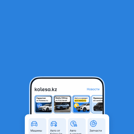
RU
Открыть приложение
В начало
1
/
2
Обгонная муфта генератора шкиф
15 000 ₸
Город
Алматы, Алматинская