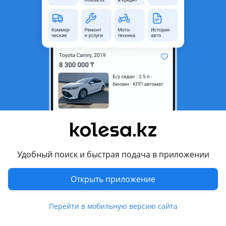
область
Состояние
Новая
Комментарий продавца
СРОЧНО, Внимание остерегайтесь Подделок, которые
дешевле и НЕ гарантируют отличный результат.
Предлагаем отличный аналог Plasti Dip, только китайского
производства. Протестирован на собственной автомашине
(на фотографии).
Преимущества:
— прилипает абсолютно к любой поверхности, даже к
Хрому;
Удобный поиск и быстрая подача в приложении
— большая и яркая цветовая гамма;
— можно сделать многое и главное собственными руками;
Открыть приложение
— равномерно ложиться на поверхность;
— выдерживает спокойно мойку автомашины, даже
Перейти в мобильную версию сайта
безконтактную.
— отличная цена. На дешёвые