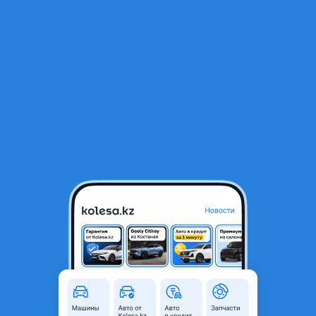
RU
Открыть приложение
1
/
5
Резиновая краска
3 500 ₸
Город
Астана, Акмолинская