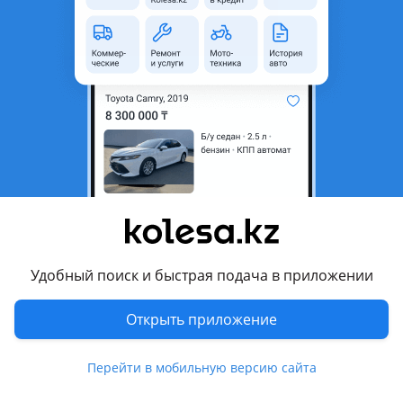
область
Mitsubishi
Модель
Galant
Год
1997 г.
Комментарий продавца
На запчасти 1.8 и 2.5
Перевести
Другие объявления продавца
Удобный поиск и быстрая подача в приложении
aibek
Открыть приложение
Запчасти
Перейти в мобильную версию сайта
Автозапчасти
13