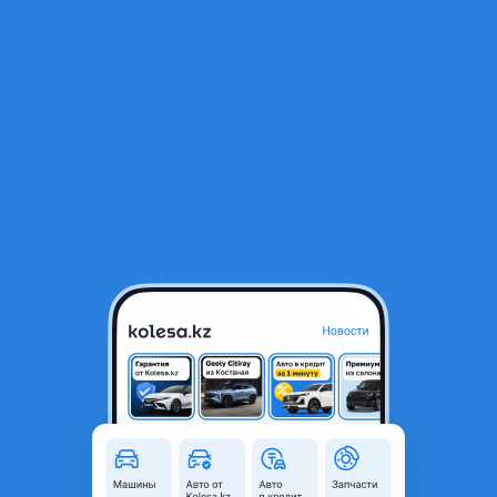
RU
Открыть приложение
1
/
3
Mitsubishi Galant 1997 года
200 000 ₸
Город
Алматы, Алматинская