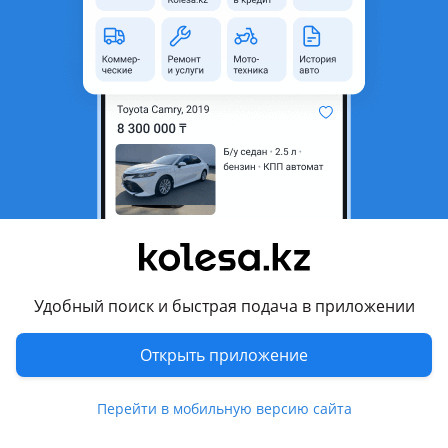
область
Состояние
Б/y
Оригинальность
Оригинал
Есть доставка
Да
Подходит на авто
Toyota Land Cruiser
1998 - 2002 J100, 2002 - 2005 J100 рестайлинг, 2005 - 2007
J100 [2-й рестайлинг]
Lexus LX 470
Удобный поиск и быстрая подача в приложении
2002 - 2007 2 поколение рестайлинг (UZJ100), 1998 - 2002 2
поколение (UZJ100)
Показать больше
Открыть приложение
Комментарий продавца
Перейти в мобильную версию сайта
Редуктор передний привозной лексус lx470 лк100 в