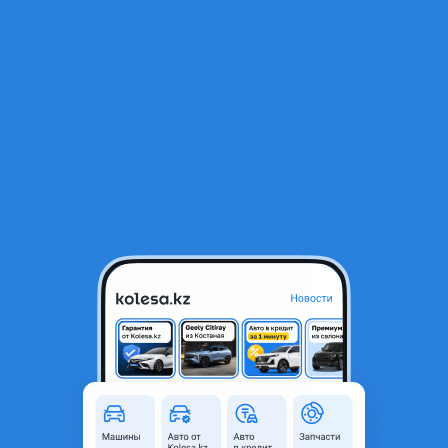
RU
Открыть приложение
1
/
3
Редуктор переднего моста тойота 41.10 И 43.10
30 000 ₸
Город
Алматы, Алматинская