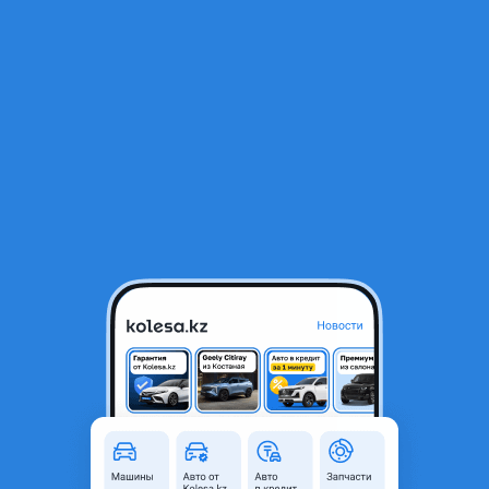
RU
Открыть приложение
В начало
1
/
2
Датчик коленвала
10 000 ₸
Город
Астана, Акмолинская