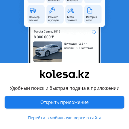
область
Состояние
Новая
Комментарий продавца
Автозапчасти на Американские автомобили в наличии и
на заказ, отправка в регионы, доставка по городу.10 лет
опыта работы, два филиала Астана и Алматы. Прямые
поставки от ведущих компаний и дистрибьюторов. Цены
могут зависеть от курса$, для уточнения звоните по
телефону или пишите. Будем рады всем помочь
Перевести
Удобный поиск и быстрая подача в приложении
Другие объявления продавца
Открыть приложение
Дакота
Перейти в мобильную версию сайта
Запчасти