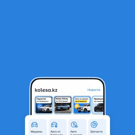
RU
Открыть приложение
В начало
1
/
2
Бензонасос
10 000 ₸
Город
Астана, Акмолинская