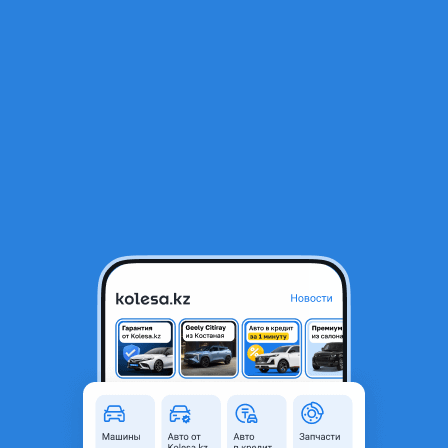
RU
Открыть приложение
В начало
1
/
2
Крылья ваз 2105 2107перед зад все по кузову
12 000 ₸
Город
Алматы, Алматинская