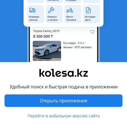
область
Состояние
Новая
Комментарий продавца
Сделано в России
Перевести
Другие объявления продавца
Владимир
Удобный поиск и быстрая подача в приложении
Запчасти
Открыть приложение
Автозапчасти
122
Диски
6
Перейти в мобильную версию сайта