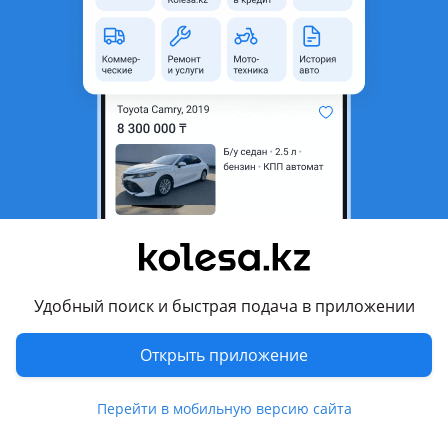
Комментарий продавца
Двери, капоты, ходовая часть, тормозная часть, система
охлаждения, двигатель, коробка, и многое другое
Для марок Тойота Аристо,Алтезза,Королла,Ярис, Рав4
Ниссан Ноут,Тиида
Хонда СРВ
Мерседес А140,А160,А190
Шевролет Круз, Авео
ЗаЗ Вида
Перевести
Удобный поиск и быстрая подача в приложении
Режим работы
Открыть приложение
09:00 - 18:00 Пн - Сб
Воскресенье - Выходной
Перейти в мобильную версию сайта