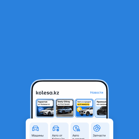
RU
Открыть приложение
1
/
7
Тойоту Короллу, Ярис, Рав 4, Алтезза, Аристо
Город
Алматы, Алматинская
область