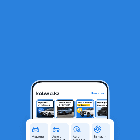
RU
Открыть приложение
1
/
6
Задний дворник Lexus rx330
10 000 ₸
Объявление находится в архиве и может быть