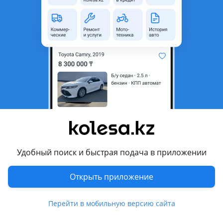
неактуальным.
Город
Алматы, Алматинская
область
Состояние
Новая
Есть доставка
Да
Подходит на авто
Lexus RX 330
1997 - 2003 1 поколение (MCU15), 2003 - 2006 2 поколение
(U3)
Удобный поиск и быстрая подача в приложении
Комментарий продавца
Открыть приложение
В продаже оригинальные задние дворники.
Перейти в мобильную версию сайта
В комплект входит: Держатель дворника, сама щетка и