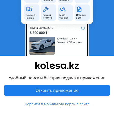
область
Состояние
Новая
Комментарий продавца
Заглушка дубликат новый отправка в регионы
Перевести
Другие объявления продавца
Александр
Удобный поиск и быстрая подача в приложении
Запчасти
Открыть приложение
Автозапчасти
243
Магазины запчастей и авторазборы
8
Перейти в мобильную версию сайта