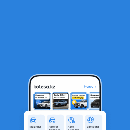
RU
Открыть приложение
В начало
1
/
2
Крышка релинга
500 ₸
Город
Алматы, Алматинская