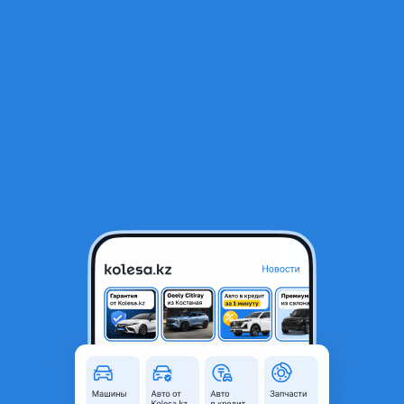
RU
Открыть приложение
В начало
1
/
2
Рулевая подушки безопасности airbag Mercedes W203
20 000 ₸
Город
Алматы, Алматинская