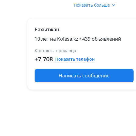
Lexus
Показать больше
Mazda
Mitsubishi
Бахытжан
Nissan
Subaru
10 лет на Kolesa.kz • 439 объявлений
Suzuki
Контакты продавца
Toyota
+7 708
Показать телефон
Написать сообщение