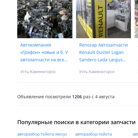
Автокомпания
Renozap Автозапчасти
«Грифон» новые и б. У
Renault Duster Logan
автозапчасти на все
Sandero Lada Largus
авто.
Almera G15
Усть-Каменогорск
Усть-Каменогорск
Объявление посмотрели
1206
раз
c 4 августа
Популярные поиски в категории запчасти
авторазбор тойота лексус
авторазбор тойота
ав