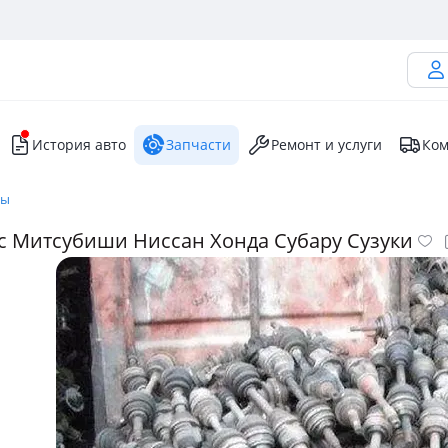
История авто
Запчасти
Ремонт и услуги
Ком
ры
ус Митсубиши Ниссан Хонда Субару Сузуки