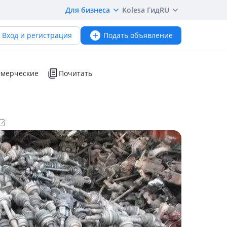
Для бизнеса
Kolesa Гид
RU
Вход и регистрация
Подать объявление
мерческие
Почитать