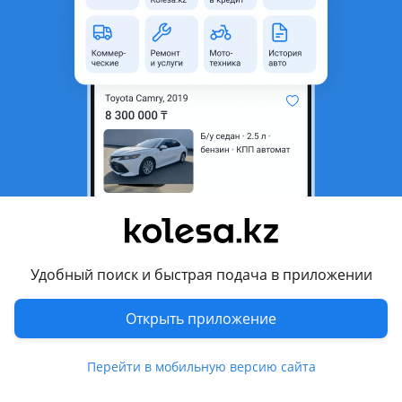
неактуальным.
Город
Алматы, Алматинская
область
Состояние
Новая
Есть доставка
Да
Комментарий продавца
Отправка по Казахстану.
Перевести
Удобный поиск и быстрая подача в приложении
Другие объявления продавца
Открыть приложение
Нуржан
Перейти в мобильную версию сайта
Запчасти