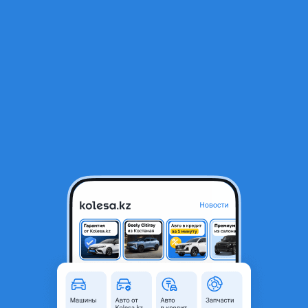
RU
Открыть приложение
В начало
1
/
2
Зеркало
35 000 ₸
Объявление находится в архиве и может быть