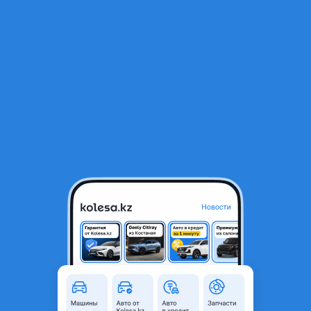
RU
Открыть приложение
В начало
1
/
2
Суппорта на паджеро
20 000 ₸
Город
Алматы, Алматинская