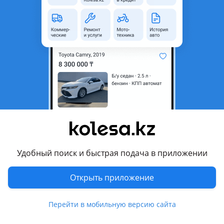
область
Состояние
Б/y
Комментарий продавца
Задние супорта на паджеро отправка в регионы
Перевести
Другие объявления продавца
Авторазбор Джиперс
Удобный поиск и быстрая подача в приложении
Запчасти
Открыть приложение
Автозапчасти
370
Авто на разбор
6
Перейти в мобильную версию сайта