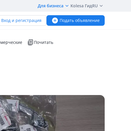
Для бизнеса
Kolesa Гид
RU
Вход и регистрация
Подать объявление
мерческие
Почитать