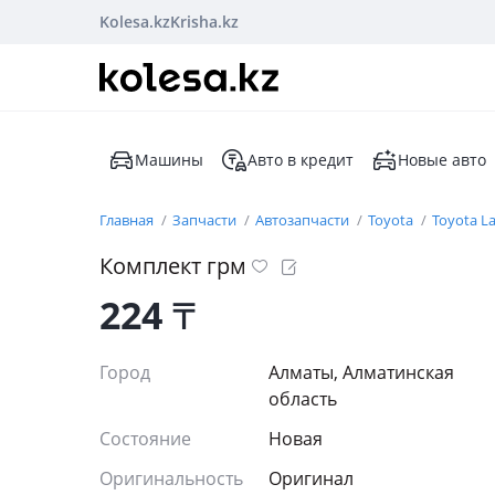
Kolesa.kz
Krisha.kz
Машины
Авто в кредит
Новые авто
Главная
Запчасти
Автозапчасти
Toyota
Toyota La
Комплект грм
224
₸
Город
Алматы, Алматинская
область
Состояние
Новая
Оригинальность
Оригинал