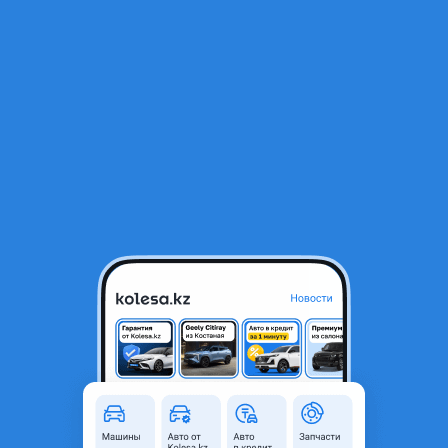
RU
Открыть приложение
1
/
114
Автозапчасти Mercedes-Benz
Город
Алматы, Алматинская
область