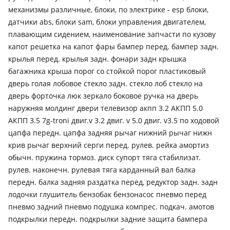
механизмы различные, блоки, по электрике - esp блоки,
датчики abs, блоки sam, блоки управления двигателем,
плавающим сидением, наименование запчасти по кузову
капот решетка на капот фары бампер перед. бампер задн.
крылья перед. крылья задн. фонари задн крышка
багажника крыша порог со стойкой порог пластиковый
дверь голая лобовое стекло задн. стекло лоб стекло на
дверь форточка люк зеркало боковое ручка на дверь
наружняя молдинг двери телевизор акпп 3.2 АКПП 5.0
АКПП 3.5 7g-troni двиг.v 3.2 двиг. v 5.0 двиг. v3.5 по ходовой
цапфа передн. цапфа задняя рычаг нижний рычаг нижн
крив рычаг верхний серги перед. рулев. рейка амортиз
обычн. пружина тормоз. диск супорт тяга стабилизат.
рулев. наконечн. рулевая тяга карданный вал балка
передн. балка задняя раздатка перед, редуктор задн. задн
лодочки глушитель бензобак бензонасос пневмо перед
пневмо задний пневмо подушка компрес. подкач. амотов
подкрылки передн. подкрылки задние защита бампера