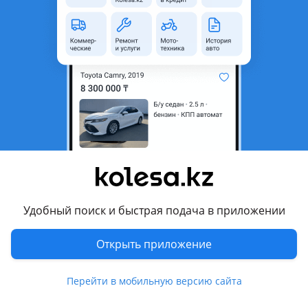
неактуальным.
Город
Караганда, Карагандинская
область
Состояние
Новая
Комментарий продавца
САЛЬНИКИ НА ПЕЖО 308 v-1.6 2008 в упаковке новые.
Перевести
Удобный поиск и быстрая подача в приложении
Другие объявления продавца
СВЕТЛАНА
Открыть приложение
Запчасти
Перейти в мобильную версию сайта
Автозапчасти
4