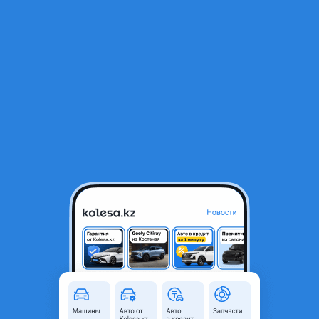
RU
Открыть приложение
1
/
4
Honda Odyssey 1995 года
398 000 ₸
Город
Караганда, Карагандинская