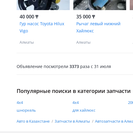
40 000 ₸
35 000 ₸
Гур насос Toyota Hilux
Рычаг левый нижний
Vigo
Хайлюкс
Алматы
Алматы
Объявление посмотрели
3373
раза
c 31 июля
Популярные поиски в категории запчасти
4х4
4x4
20
шноркель
для хайлюкс
Авто в Казахстане
Запчасти в Алматы
Автозапчасти в Алм