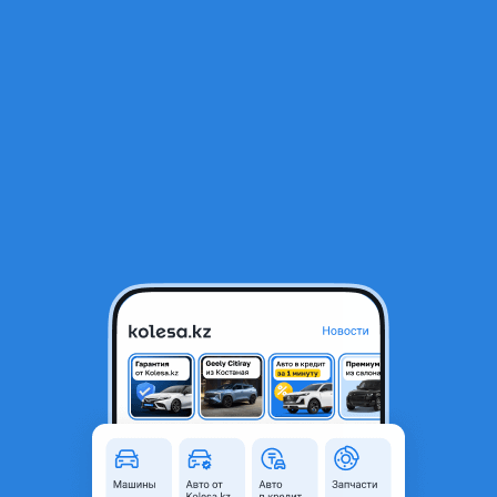
RU
Открыть приложение
1
/
4
Двигатель camry 2AR в наличий камри 55
7 777 ₸
Город
Караганда, Карагандинская