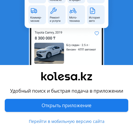
область
Состояние
Б/y
Комментарий продавца
Продам двигатель Камри , 55 в наличий
Перевести
Другие объявления продавца
777
Удобный поиск и быстрая подача в приложении
Запчасти
Открыть приложение
Автозапчасти
849
Авто на разбор
50
Перейти в мобильную версию сайта