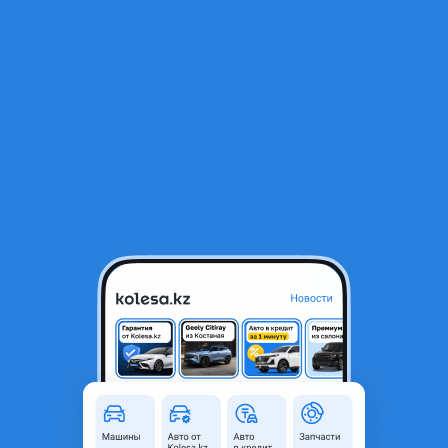
RU
Открыть приложение
В начало
1
/
2
Ступица передняя на VW фольксваген
3 000 ₸
Город
Павлодар, Павлодарская