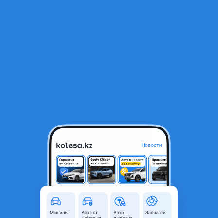
RU
Открыть приложение
1
/
17
Ремкомплект компрессора пневмоподвески для Мерседес,
Mercedes W-220 S класс
35 000 ₸