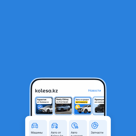
RU
Открыть приложение
В начало
1
/
2
Радиатор печки
20 000 ₸
Город
Алматы, Алматинская