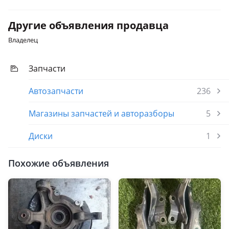
Toyota Yaris
2009 - 2012 XP9 рестайлинг, 2005 - 2009 XP90
Другие объявления продавца
Lexus ES 300
Владелец
2001 - 2006 4 поколение (MCV/VZV)
Lexus ES 350
Запчасти
2009 - 2012 5 поколение рестайлинг (V4), 2006 - 2009 5
поколение (V4)
Автозапчасти
236
Магазины запчастей и авторазборы
5
Диски
1
Похожие объявления