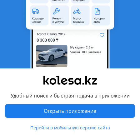
область
Состояние
Б/y
Подходит на авто
Toyota Camry
2009 - 2011 XV40 рестайлинг (V45), 2006 - 2009 XV40, 2004 -
2006 XV30 рестайлинг (V35), 2001 - 2004 XV30
Toyota Corolla
2006 - 2013 E140/150 (E15)
Показать больше
Toyota Highlander
Удобный поиск и быстрая подача в приложении
2004 - 2007 1 поколение рестайлинг (U2)
Комментарий продавца
Toyota RAV4
Открыть приложение
2010 - 2012 3 поколение [2-й рестайлинг] (A3), 2008 - 2010 3
Радиатор печки на Тойоту 2001-2013 б/у оригинал. Еще
поколение рестайлинг (A3), 2005 - 2008 3 поколение (A3),
много чего!
Перейти в мобильную версию сайта
2000 - 2005 2 поколение (A2)
Перевести