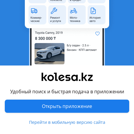
неактуальным.
Город
Алматы, Алматинская
область
Состояние
Новая
Комментарий продавца
Оригинал. Отправка по Казахстану
Перевести
Удобный поиск и быстрая подача в приложении
Другие объявления продавца
Нуржан
Открыть приложение
Запчасти
Перейти в мобильную версию сайта
Автозапчасти
60