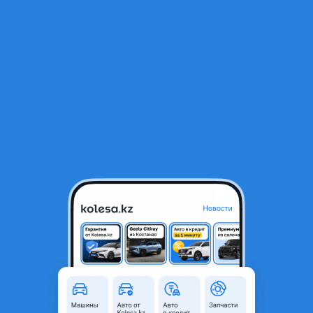
RU
Открыть приложение
В начало
1
/
2
Сабля
55 000 ₸
Объявление находится в архиве и может быть