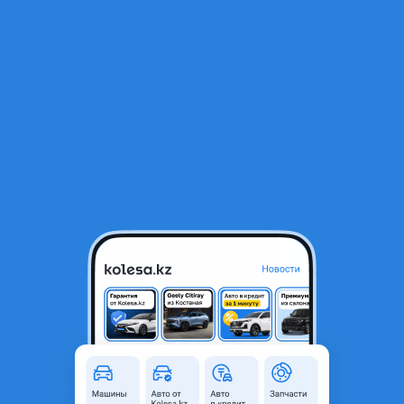
RU
Открыть приложение
В начало
1
/
2
Граната внутренняя
18 000 ₸
Город
Алматы, Алматинская