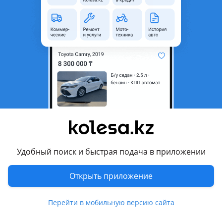
область
Состояние
Новая
Комментарий продавца
На Ниссан Патрол у60-у61, отличного качества из России!
Перевести
Другие объявления продавца
max
Удобный поиск и быстрая подача в приложении
Запчасти
Открыть приложение
Автозапчасти
48
Магазины запчастей и авторазборы
4
Перейти в мобильную версию сайта