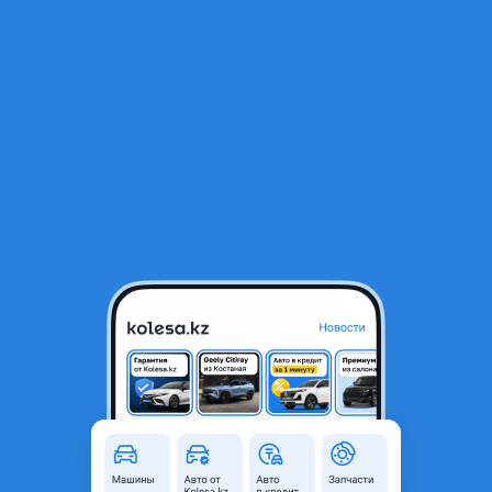
RU
Открыть приложение
В начало
1
/
2
Трубка на заднюю печку delica булка
15 000 ₸
Город
Алматы, Алматинская