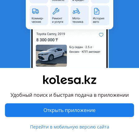
область
Состояние
Б/y
Есть доставка
Да
Комментарий продавца
Трубки на заднюю печку delica булка
Цену и наличие уточняйте по телефону!
Перевести
Другие объявления продавца
Удобный поиск и быстрая подача в приложении
JapanAutoKz
Открыть приложение
Машины
Перейти в мобильную версию сайта
Легковые
1