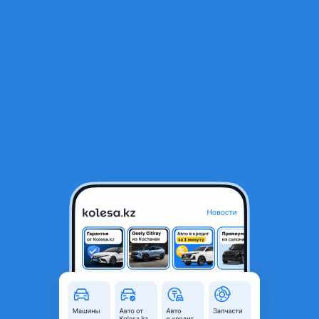
RU
Открыть приложение
В начало
1
/
2
Диск тормозной передний Cadillac Escalde 07-14
35 000 ₸
Объявление находится в архиве и может быть