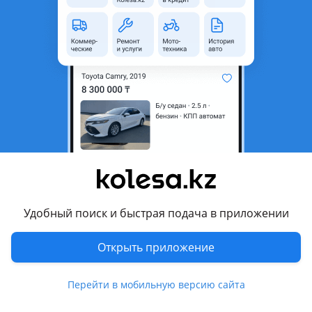
неактуальным.
Город
Алматы, Алматинская
область
Состояние
Новая
Комментарий продавца
Продам передние тормозные диски в паре 25819670
для Cadillac Escalade (07-14) За пару 70000 тенге
Перевести
Удобный поиск и быстрая подача в приложении
Показать на карте
Открыть приложение
© 2006 — 2026 АО Колеса
Перейти в мобильную версию сайта
Главная
Полная версия