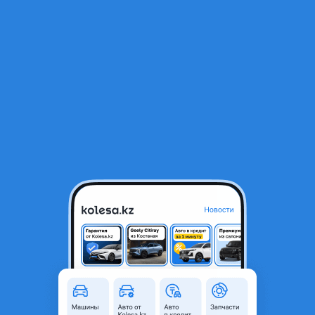
RU
Открыть приложение
1
/
35
Рулевая рейка BMW X5 E53 без сервотроника, 2001-2003
Город
Алматы, Алматинская
область