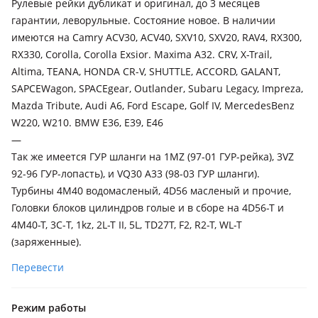
Рулевые рейки дубликат и оригинал, до 3 месяцев
Volkswagen
гарантии, леворульные. Состояние новое. В наличии
имеются на Camry ACV30, ACV40, SXV10, SXV20, RAV4, RX300,
RX330, Corolla, Corolla Exsior. Maxima A32. CRV, X-Trail,
Altima, TEANA, HONDA CR-V, SHUTTLE, ACCORD, GALANT,
SAPCEWagon, SPACEgear, Outlander, Subaru Legacy, Impreza,
Mazda Tribute, Audi A6, Ford Escape, Golf IV, MercedesBenz
W220, W210. BMW E36, E39, E46
—
Так же имеется ГУР шланги на 1MZ (97-01 ГУР-рейка), 3VZ
92-96 ГУР-лопасть), и VQ30 A33 (98-03 ГУР шланги).
Турбины 4М40 водомасленый, 4D56 масленый и прочие,
Головки блоков цилиндров голые и в сборе на 4D56-T и
4M40-T, 3С-T, 1kz, 2L-T II, 5L, TD27T, F2, R2-T, WL-T
(заряженные).
Перевести
Режим работы