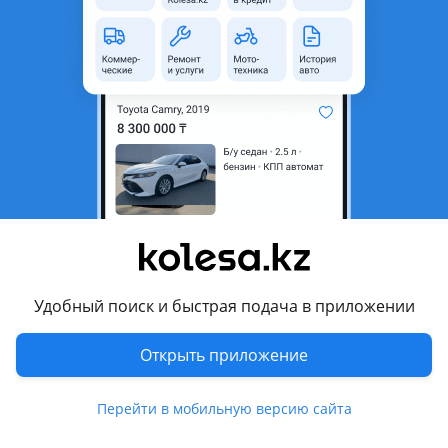
неактуальным.
Город
Алматы, Алматинская
область
Состояние
Б/y
Комментарий продавца
Акпп на хундай санату с 1993 по 2012год контрактная с
маленьким пробегом. Установка. Отправлю в регионы
Перевести
Удобный поиск и быстрая подача в приложении
© 2006 — 2026 АО Колеса
Открыть приложение
Главная
Полная версия
Защищено reCAPTCHA. Действуют
Политика конфиденциальности
Перейти в мобильную версию сайта
и
Условия использования Google