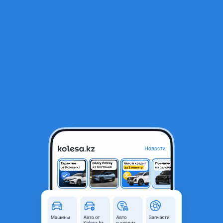
RU
Открыть приложение
1
/
3
Коробка автомат
200 000 ₸
Объявление находится в архиве и может быть