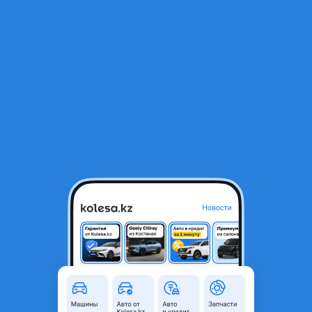
RU
Открыть приложение
1
/
49
Toyota Camry 2007 года
10 000 ₸
Город
Алматы, Алматинская