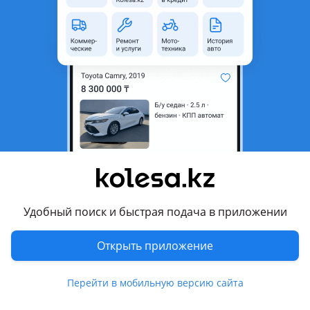
область
Toyota
Модель
Camry
Год
2007 г.
Комментарий продавца
Камри 40 на запчасти! Привозная из Японии!
Перевести
Другие объявления продавца
Удобный поиск и быстрая подача в приложении
Борис
Открыть приложение
Запчасти
Перейти в мобильную версию сайта
Магазины запчастей и авторазборы
22