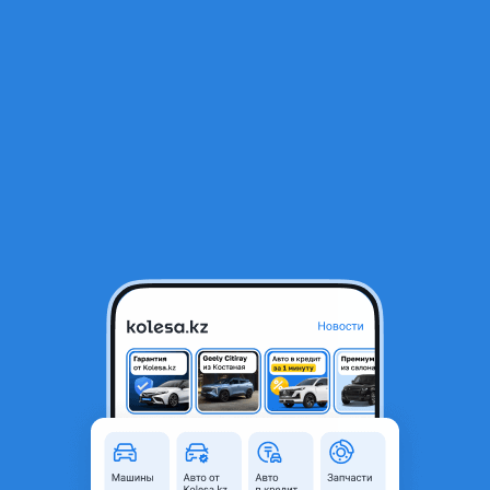
RU
Открыть приложение
1
/
4
Газель. Перевозки. Костанай.
Город
Костанай, Костанайская
область