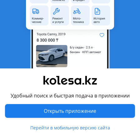
Тип услуги
Грузоперевозки
Комментарий продавца
т: 501-502 Грузоперевозки "КАРАВАН"
Газели по городу, области, РК, России.
Услуги Грузчиков.
Наличный и безналичный расчет.
Переезды домашние, офисные и т.д.
Все документы.
Самое оперативное ГРУЗОТАКСИ в регионе.
Цены приемлемые.
ЗВОНИТЕ
Удобный поиск и быстрая подача в приложении
Перевести
Открыть приложение
Показать на карте
Перейти в мобильную версию сайта