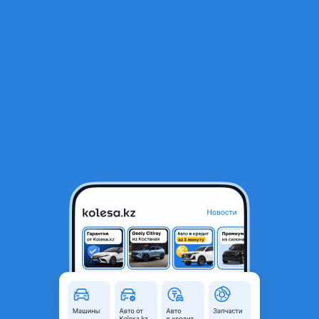
RU
Открыть приложение
1
/
4
Авторазбор Мерседес, БМВ, Фольцваген из Японии
Город
Алматы, Алматинская
область