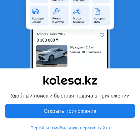
Адрес
Яблочкова, 21
Подходит для
BMW
Mercedes-Benz
Volkswagen
Комментарий продавца
На Мерседес W 124, 140, 163, 164, 168, 169, 201, 202, 203,
204, 208, 209, 210, 211, 212, 215, 216, 219, 220, 221, 463,
Удобный поиск и быстрая подача в приложении
Двигателя Дизель, Бензин в сборе и разборе 601, 602, 603,
604, 605, 606, 611, 612, 613, 642, 646, 651, 103, 104, 111, 112,
Открыть приложение
113, 119, 120, 156, 271, 272, 273, 275, AMG, Kleeman, КПП
Автамат, тип троник, 7G троник, Механика, форсунки,
Перейти в мобильную версию сайта
генераторы, стартера, насосы, ГУР, помпы, катушки,
маховики __________ На БМВ двигателя бензин, дизель и КПП