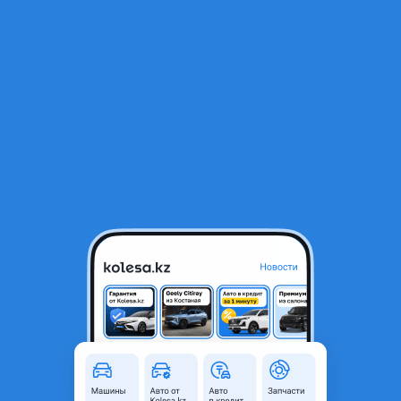
RU
Открыть приложение
1
/
93
Mitsubishi Delica, Мицубиси Делика булка. Запчасти из Японии. Б/
У и новые.
Город
Алматы, Алматинская
область