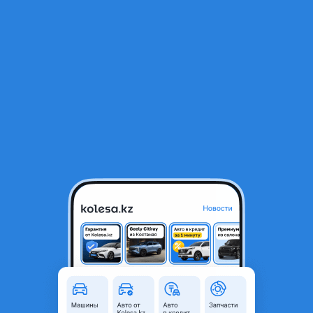
RU
Открыть приложение
1
/
9
Toyota Caldina 1996 года
1 650 000 ₸
Объявление находится в архиве и может быть