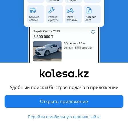
неактуальным.
Город
Павлодар, Павлодарская
область
Поколение
1992 - 1996 1 поколение
(T19/T21)
Кузов
Универсал
Объем двигателя, л
2 (бензин)
Пробег
287 452 км
Коробка передач
Автомат
Привод
Полный привод
Удобный поиск и быстрая подача в приложении
Руль
Справа
Открыть приложение
Растаможен в Казахстане
Да
Перейти в мобильную версию сайта
Комментарий продавца