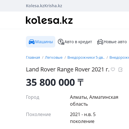
Kolesa.kz
Krisha.kz
Машины
Авто в кредит
Новые авто
Главная
Легковые
Внедорожники 5-дв..
Внедорожни
Land Rover
Range Rover
2021
г.
35 800 000
₸
Город
Алматы, Алматинская
область
Поколение
2021 - н.в. 5
поколение