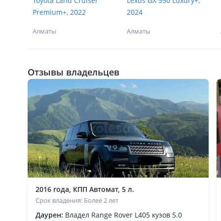
Toyota Land Cruiser
Lexus GX 550 Luxury+,
Premium+, 2022
2024
Алматы
Алматы
Отзывы владельцев
2016 года, КПП Автомат, 5 л.
Срок владения: Более 2 лет
Даурен:
Владел Range Rover L405 кузов 5.0