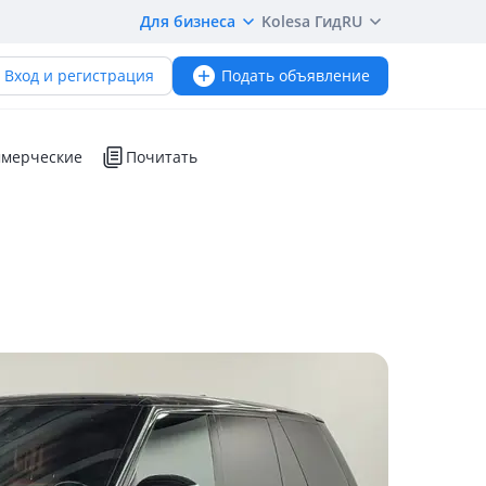
Для бизнеса
Kolesa Гид
RU
Вход и регистрация
Подать объявление
мерческие
Почитать