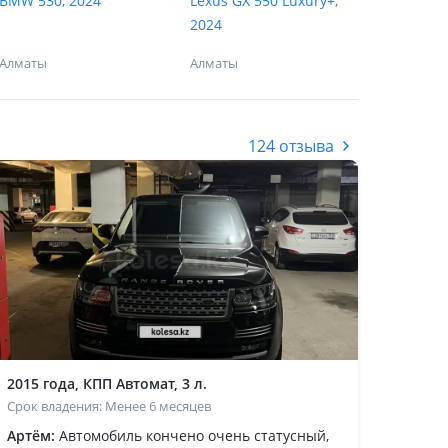
BMW 530, 2024
Lexus GX 550 Luxury+,
2024
Алматы
Алматы
124 отзыва
2015 года, КПП Автомат, 3 л.
Срок владения: Менее 6 месяцев
Артём:
Автомобиль кончено очень статусный,