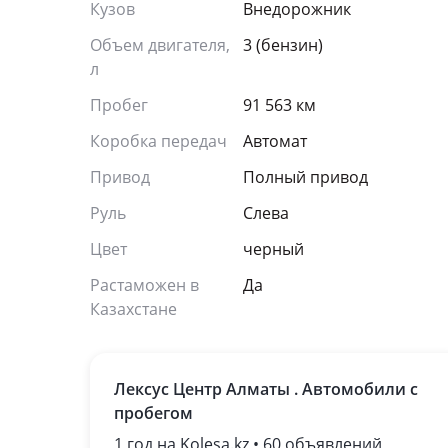
Кузов
Внедорожник
Объем двигателя,
3 (бензин)
л
Пробег
91 563 км
Коробка передач
Автомат
Привод
Полный привод
Руль
Слева
Цвет
черный
Растаможен в
Да
Казахстане
Лексус Центр Алматы . Автомобили с
пробегом
1 год на Kolesa.kz • 60 объявлений