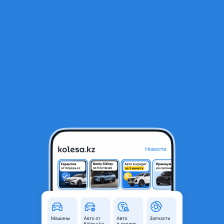
RU
Открыть приложение
1
/
12
Volkswagen Passat 2007 года
3 600 000 ₸
Объявление находится в архиве и может быть