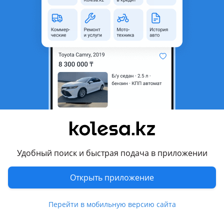
неактуальным.
Город
Астана, Акмолинская
область
Поколение
2005 - 2010 B6
Кузов
Универсал
Объем двигателя, л
2 (бензин)
Пробег
379 000 км
Коробка передач
Автомат
Привод
Передний привод
Удобный поиск и быстрая подача в приложении
Руль
Слева
Цвет
коричневый металлик
Открыть приложение
Растаможен в Казахстане
Да
Перейти в мобильную версию сайта
литые диски , велюр , аудиосистема, CD, MP3, USB , ГУР, ABS,