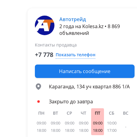
Автотрейд
2 года на Kolesa.kz • 8 869
объявлений
Контакты продавца
+7 778
Показать телефон
Написать сообщение
Караганда, 134 уч квартал 886 1/А
Закрыто до завтра
ПН
ВТ
СР
ЧТ
ПТ
СБ
ВС
09:00
09:00
09:00
09:00
09:00
10:00
-
18:00
18:00
18:00
18:00
18:00
17:00