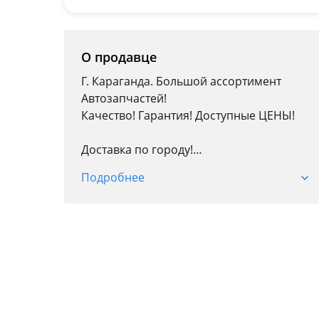
О продавце
Г. Караганда. Большой ассортимент
Автозапчастей!
Качество! Гарантия! Доступные ЦЕНЫ!
Доставка по городу!
Более 20 лет на рынке!
Подробнее
Кузовные детали; Оптика; Радиаторы;
Автостекла; Детали подвески и двигателя;
Тормозная система; Трансмиссия;
Фильтры; Колодки; Антифриз; Свечи.
Адрес филиала:
134 уч квартал 886 1/А