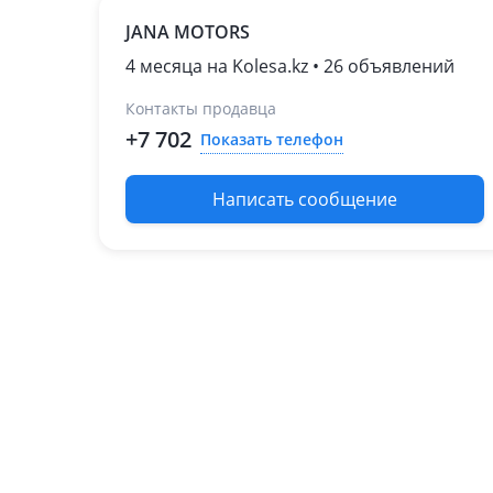
2020 - н.в. 4 поколение
JANA MOTORS
рестайлинг
2018 - 2021 4 поколение
4 месяца на Kolesa.kz • 26 объявлений
(TM/TMA)
Контакты продавца
2015 - 2018 3 поколение
рестайлинг (DM/DMA)
+7 702
Показать телефон
2012 - 2016 3 поколение
(DM/DMA)
Написать сообщение
Hyundai Sonata
2017 - 2022 7 поколение
рестайлинг (LF)
2014 - 2017 7 поколение
(LF)
2009 - 2014 6 поколение
(YF)
Hyundai Veloster
2018 - н.в. 2 поколение
(JS)
Kia K5
2015 - 2021 2 поколение