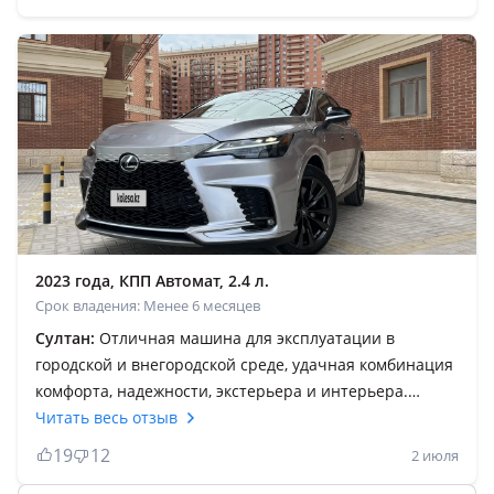
(43тт масло и все фильтра). Советую всем владельцам
менять батарейку на заводском ключе! И делать это
регулярно. Неприятный сюрприз когда садится и
перестает заводиться авто. Остальное пока все
хорошо. Приятный климат контроль, все адекватно,
заботливо) Можно "рискнуть" и взять авто из Китая, а
можно подороже взять Лексус. Время покажет. Пусть
все будут довольны!
2023 года, КПП Автомат, 2.4 л.
Срок владения: Менее 6 месяцев
Султан:
Отличная машина для эксплуатации в
городской и внегородской среде, удачная комбинация
комфорта, надежности, экстерьера и интерьера.
Брутальная внешность вызывающее любопытством
Читать весь отзыв
уважение на трассе. Эргономичность в лучших
19
12
2 июля
традициях Лексус. Отличная машина для