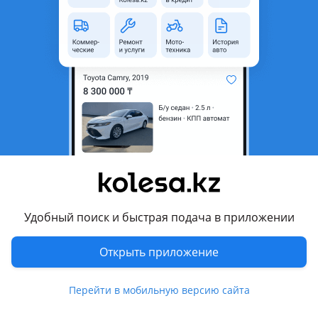
неактуальным.
Город
Костанай, Костанайская
область
Поколение
2022 - н.в. 5 поколение
Кузов
Кроссовер
Объем двигателя, л
2.4 (бензин)
Пробег
52 000 км
Коробка передач
Автомат
Привод
Полный привод
Удобный поиск и быстрая подача в приложении
Руль
Слева
Цвет
черный металлик
Открыть приложение
Растаможен в Казахстане
Да
Перейти в мобильную версию сайта
кожа , сигнализация, автозапуск, бесключевой доступ,