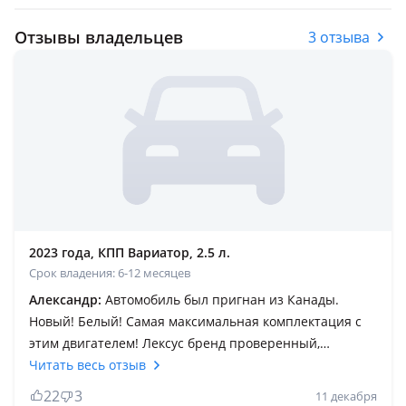
Отзывы владельцев
3 отзыва
2023 года, КПП Вариатор, 2.5 л.
Срок владения: 6-12 месяцев
Александр:
Автомобиль был пригнан из Канады.
Новый! Белый! Самая максимальная комплектация с
этим двигателем! Лексус бренд проверенный,
надеюсь и эта новая модель не подведет. На гарантию
Читать весь отзыв
официальный дилер не взял. Поэтому ТО делаем сами.
22
3
11 декабря