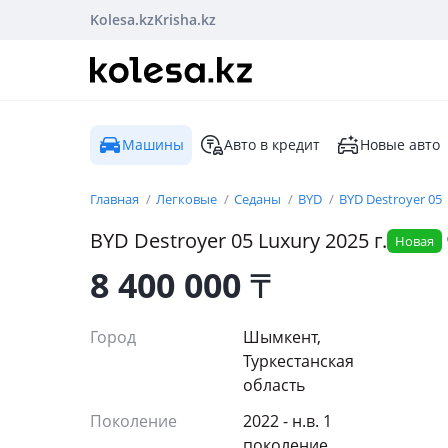
Kolesa.kz
Krisha.kz
Машины
Авто в кредит
Новые авто
Главная
Легковые
Седаны
BYD
BYD Destroyer 05
BYD
Destroyer 05
Luxury
2025
г.
Новая
8 400 000
₸
Город
Шымкент,
Туркестанская
область
Поколение
2022 - н.в. 1
поколение