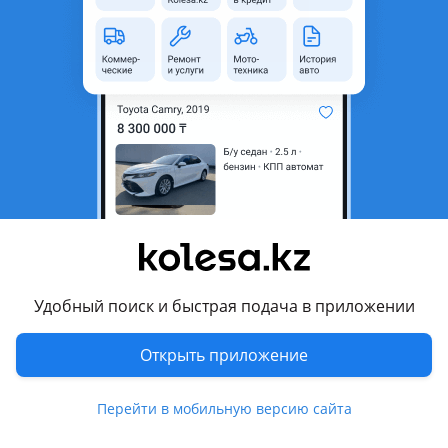
область
Состояние
Б/y
Оригинальность
Оригинал
Подходит на авто
Toyota Land Cruiser
2005 - 2007 J100 [2-й рестайлинг], 2007 - 2012 J200, 2002 -
2005 J100 рестайлинг, 2015 - 2021 J200 [2-й рестайлинг],
2012 - 2015 J200 рестайлинг, 1998 - 2002 J100
Комментарий продавца
Удобный поиск и быстрая подача в приложении
Редуктора передние и задние на любой крузак а прадо
контрактные
Открыть приложение
Перевести
Перейти в мобильную версию сайта
1 августа 2026 г.
Пожаловаться