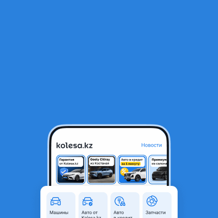
RU
Открыть приложение
1
/
4
Редуктор
10 000 ₸
Город
Караганда, Карагандинская