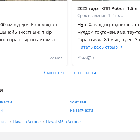
2023 года, КПП Робот, 1.5 л.
Срок владения: 1-2 года
00 км жүрдім. Бәрі мақтап
Нұр:
Хавалдың ходовкасы өт
шынайы (честный) пікір
мүлдем тоқтамай, яма, тау-
салыстыра отырып айтамын —
Гарантияда 80 мың тгден, 3ш
гарантиядан шығардып, 28 м
Читать весь отзыв
елген Haval M6-да ГУР
Автосалон гарантиясы бәрібі
22 мая
45
3
бэгтің датчигі өздігінен
гарантия деп, түптеп келге
айналып өтеді. Ал хавалға к
Смотреть все отзывы
— тартады.110 120 км/сағ
мүлдем құймау керек. Ең м
рда бұл проблема 8 10 мың
и
 қоссаң, мотор қиналады,
пчасти
ходовая
кнопкасы прибор панелінде
ти
на запчасти
кіншіден, бензин шығынын
тане
Haval в Астане
Haval M6 в Астане
ері дұрыс
і — 247 мың км. Бірақ әлі