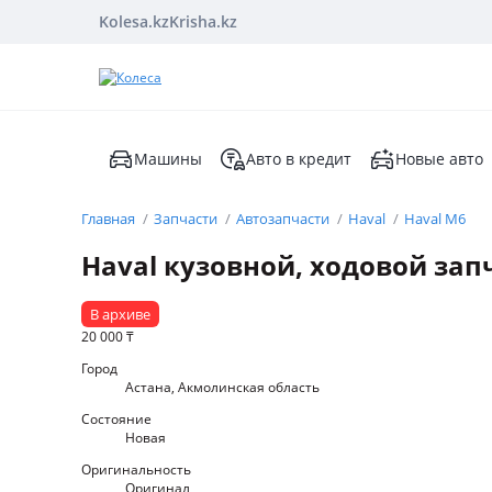
Kolesa.kz
Krisha.kz
Машины
Авто в кредит
Новые авто
Главная
Запчасти
Автозапчасти
Haval
Haval M6
Haval кузовной, ходовой зап
В архиве
20 000
₸
Город
Астана, Акмолинская область
Состояние
Новая
Оригинальность
Оригинал