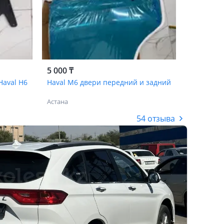
5 000 ₸
Haval H6
Haval M6 двери передний и задний
Астана
54 отзыва