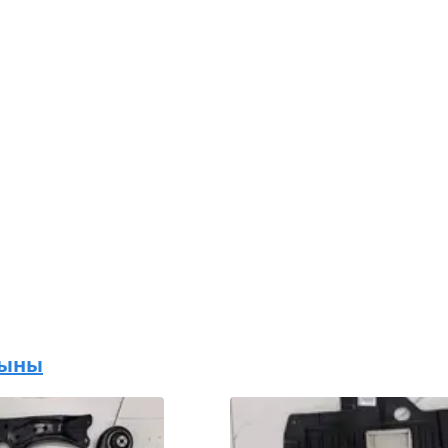
буыны