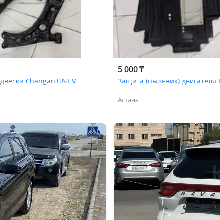
5 000 ₸
двески Changan UNI-V
Защита (пыльник) двигателя 
Астана