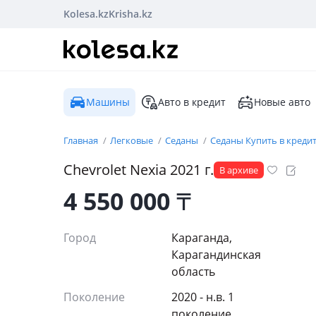
Kolesa.kz
Krisha.kz
Машины
Авто в кредит
Новые авто
Главная
Легковые
Седаны
Седаны Купить в креди
Chevrolet
Nexia
2021
г.
В архиве
4 550 000
₸
Город
Караганда,
Карагандинская
область
Поколение
2020 - н.в. 1
поколение