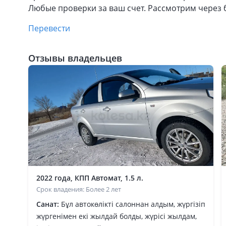
Любые проверки за ваш счет. Рассмотрим через 
Перевести
Отзывы владельцев
2022 года, КПП Автомат, 1.5 л.
Срок владения: Более 2 лет
Санат:
Бұл автокөлікті салоннан алдым, жүргізіп
жүргенімен екі жылдай болды, жүрісі жылдам,