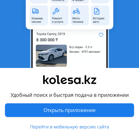
область
Состояние
Новая
Оригинальность
Оригинал
Код запчасти
MI-653
Есть доставка
Да
Подходит на авто
Mitsubishi ASX
2019 - н.в. 1 поколение [3-й рестайлинг] (GAxW), 2017 - 2019
1 поколение [2-й рестайлинг] (GAxW), 2012 - 2016 1
поколение рестайлинг (GAxW), 2010 - 2012 1 поколение
Удобный поиск и быстрая подача в приложении
(GAxW)
Открыть приложение
Mitsubishi Outlander
Показать больше
2021 - н.в. 4 поколение
Перейти в мобильную версию сайта
Mitsubishi Delica D:5
Комментарий продавца