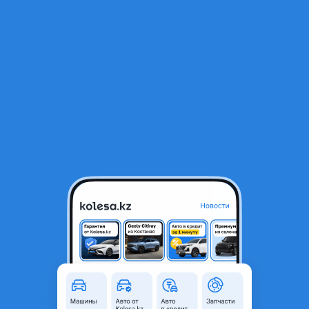
RU
Открыть приложение
В начало
1
/
2
Граната, Шрус внутренний передний
42 350 ₸
Город
Караганда, Карагандинская