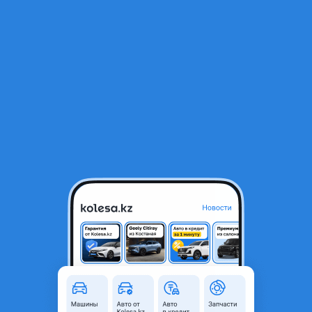
RU
Открыть приложение
1
/
7
Диски R17 5x112 на Mercedes ОРИГИНАЛ
160 000 ₸
Город
Павлодар, Павлодарская