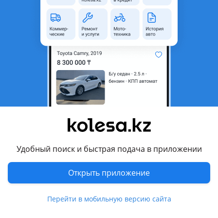
область
Состояние
Б/y
Тип
Литые (легкосплавные)
Диаметр
R17
Разболтовка
5x112
Вылет
36
Есть доставка
Да
Комментарий продавца
Диски R17 5x112, ET36, 7, 5J DIA 66, 6 Состояние как на фото,
Удобный поиск и быстрая подача в приложении
не вареные, целые, ОРИГИНАЛ. Привозные, БЕЗ ПРОБЕГА
ПО РК. Подходят на Mercedes (w210, w202, w203, w124)
Открыть приложение
Возможна отправка в регионы. Воскресенье выходной.
Перевести
Перейти в мобильную версию сайта
Условия доставки