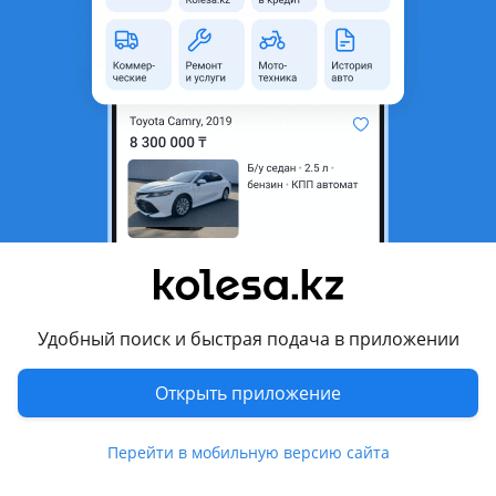
неактуальным.
Город
Алматы, Алматинская
область
Поколение
2019 - н.в. 5 поколение (GMT
T1XX)
Кузов
Внедорожник
Объем двигателя, л
5.3 (бензин)
Пробег
50 000 км
Коробка передач
Автомат
Привод
Полный привод
Удобный поиск и быстрая подача в приложении
Руль
Слева
Открыть приложение
Растаможен в Казахстане
Да
Перейти в мобильную версию сайта
Комментарий продавца