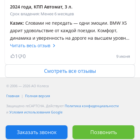
интерфейс и управление автомобилем. Обязательно
2024 года, КПП Автомат, 3 л.
сделал обклейку машины плёнкой и конечно же
Срок владения: Менее 6 месяцев
полная страховка т. К. В Алматы движение становится
Казик:
Словами не передать — одни эмоции. BMW X5
всё больше похожа на Дели или Мумбаи. Машиной
дарит удовольствие от каждой поездки. Комфорт,
очень доволен. Всем родных дорог и как говорится
динамика и уверенность на дороге на высшем уровне.
"ни гвоздя, ни жезла"!
Словами не описать — одни эмоции. BMW X5 —
Читать весь отзыв
машина, в которую влюбляешься с первых
1
0
9 июня
километров. * Отличная шумоизоляция. * Мощные и
надежные двигатели. * Комфортная подвеска для
Смотреть все отзывы
дальних поездок. * Качественный салон и богатое
оснащение. * Хорошая управляемость для своего
© 2006 — 2026 АО Колеса
размера.!
Главная
Полная версия
Защищено reCAPTCHA. Действуют
Политика конфиденциальности
и
Условия использования Google
Заказать звонок
Позвонить