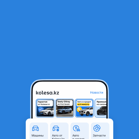
RU
Открыть приложение
1
/
17
BMW X5 XDrive 40i 2024 года
48 000 000 ₸
Проверенный продавец
Поколение
2023 - н.в. G05 рестайлинг