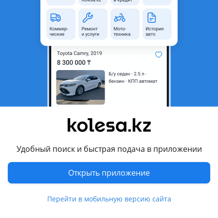
Кузов
Кроссовер
Объем двигателя, л
3 (бензин)
Пробег
583 км
Коробка передач
Автомат
Привод
Полный привод
Руль
Слева
Цвет
серый
Растаможен в Казахстане
Да
Комментарий продавца
Удобный поиск и быстрая подача в приложении
Jaguar Land Rover Astana Motors предлагает Вам:
Открыть приложение
BMW X5 — Спортивный немецкий кроссовер
— Куплен у официального дилера
— В отлично техническом и эстетическом состоянии
Перейти в мобильную версию сайта
— В Jaguar Land Rover вы можете приобрести автомобиль с