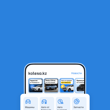
RU
Открыть приложение
1
/
11
Сеспель 9648 2012 года
11 000 000 ₸
Объявление находится в архиве и может быть