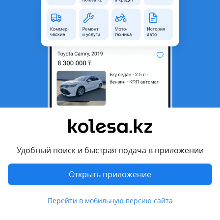
неактуальным.
с пробегом
Город
Павлодар, Павлодарская
область
Тип техники
Прицепы, полуприцепы
Страна-производитель
Россия
Комментарий продавца
2012 год
32 куба
Удобный поиск и быстрая подача в приложении
В обслуженном техническом состоянии.
Возможно продажа в сцепке MAN TGX
Открыть приложение
Торг имеется
Перейти в мобильную версию сайта
Перевести