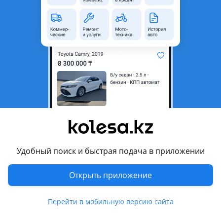
неактуальным.
Город
Алматы, Алматинская
область
Состояние
Новая
Оригинальность
Оригинал
Возможна рассрочка или
Да
кредит
Есть доставка
Да
Подходит на авто
Удобный поиск и быстрая подача в приложении
Toyota Aristo
Открыть приложение
Toyota Chaser
Toyota Crown
Перейти в мобильную версию сайта
Toyota Fortuner