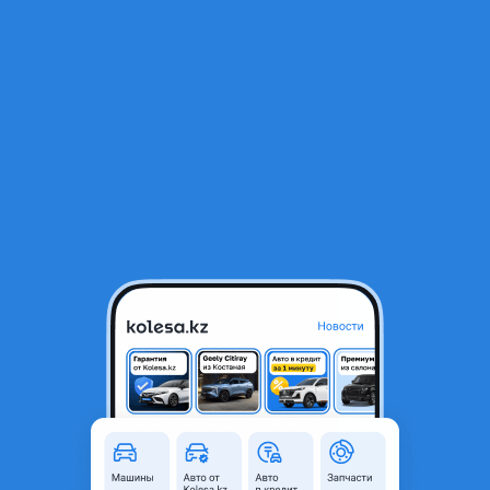
RU
Открыть приложение
1
/
4
Стойка стабилизатора
2 200 ₸
Объявление находится в архиве и может быть